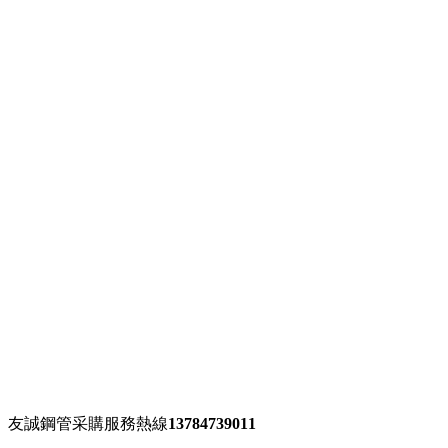
應用領域：
給排水管道工程
連接方式：
焊接連接
產品介紹：
聚乙烯無臭，無毒，手感似蠟，具有優良的耐低
劑，吸水性小，但由于其為線性分子可緩慢溶于某些有機
查看更多
IPN8710飲水管道防腐螺…
應用領域：
給排水管道工程
連接方式：
焊接連接
污水處理TPEP防腐螺旋…
應用領域：
污水處理工程
連接方式：
焊接連接
友誠鋼管采購服務熱線
13784739011
加強級3PE防腐無縫鋼管